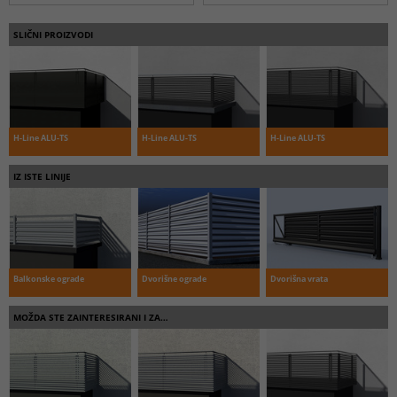
SLIČNI PROIZVODI
H-Line ALU-TS
H-Line ALU-TS
H-Line ALU-TS
IZ ISTE LINIJE
Balkonske ograde
Dvorišne ograde
Dvorišna vrata
MOŽDA STE ZAINTERESIRANI I ZA…