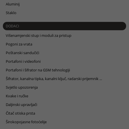
Aluminij
Staklo
DODACI
Višenamjenski stup i moduli za pristup
Pogoni za vrata
Poštanski sandučići
Portafoni i videofoni
Portafoni i šifrator na GSM tehnologiji
Šifrator, kanalna tipka, kanalni ključ, radarski prijemnik ...
Svjetlo upozorenja
Kvake i ručke
Daljinski upravljači
Čitač otiska prsta
Širokopojasne fotoćelije