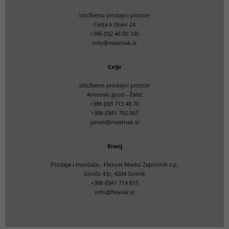
Izložbeno prodajni prostor
Cesta k Dravi 24
+386 (0)2 46 00 100
info@mastnak.si
Celje
Izložbeno prodajni prostor
Arnovski gozd - Žalec
+386 (0)3 713 48 70
+386 (0)41 792 067
janezl@mastnak.si
Kranj
Prodaja i montaža - Flexvar Marko Zaplotnik s.p.
Goriče 43c, 4204 Golnik
+386 (0)41 714 815
info@flexvar.si