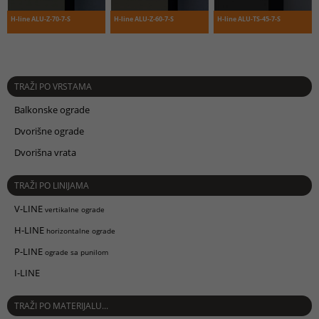
H-line ALU-Z-70-7-S
H-line ALU-Z-60-7-S
H-line ALU-TS-45-7-S
TRAŽI PO VRSTAMA
Balkonske ograde
Dvorišne ograde
Dvorišna vrata
TRAŽI PO LINIJAMA
V-LINE
vertikalne ograde
H-LINE
horizontalne ograde
P-LINE
ograde sa punilom
I-LINE
TRAŽI PO MATERIJALU...