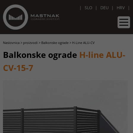
SLO
DEU
HRV
Naslovnica
>
proizvodi
>
Balkonske ograde
>
H-Line ALU-CV
Balkonske ograde
H-line ALU-
CV-15-7