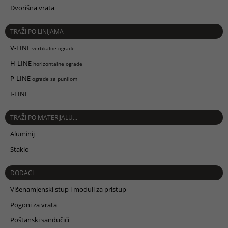
Dvorišna vrata
TRAŽI PO LINIJAMA
V-LINE
vertikalne ograde
H-LINE
horizontalne ograde
P-LINE
ograde sa punilom
I-LINE
TRAŽI PO MATERIJALU...
Aluminij
Staklo
DODACI
Višenamjenski stup i moduli za pristup
Pogoni za vrata
Poštanski sandučići