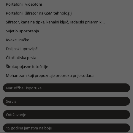
Portafoni i videofoni
Portafoni i šifrator na GSM tehnologiji
Šifrator, kanalna tipka, kanalni ključ, radarski prijemnik ...
Svjetlo upozorenja
Kvake i ručke
Daljinski upravljači
Čitač otiska prsta
Širokopojasne fotoćelije
Mehanizam koji prepoznaje prepreku prije sudara
Narudžba i isporuka
Servis
Održavanje
15 godina jamstva na boju