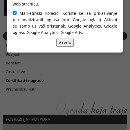
web stranicu.
Marketinški kolačići Koriste se za prikazivanje
personaliziranih oglasa (npr. Google oglasi). Aktivni
su samo uz vaš pristanak. Google Analytics, Google
oglasi.
Google Analytics, Google Ads
.
O nama
V redu
Impresum
Povijest
Kontakti
Zastupstvo
Certifikati i nagrade
Pravna obavijest
POTRAŽNJA I POTPORA