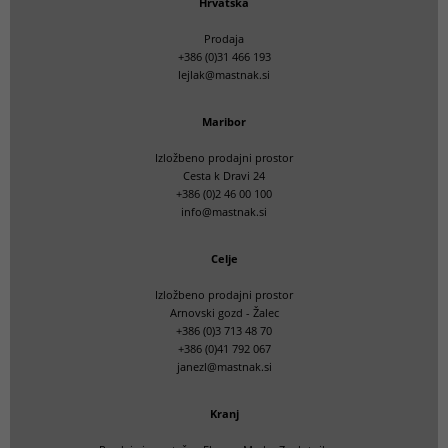
Hrvatska
Prodaja
+386 (0)31 466 193
lejlak@mastnak.si
Maribor
Izložbeno prodajni prostor
Cesta k Dravi 24
+386 (0)2 46 00 100
info@mastnak.si
Celje
Izložbeno prodajni prostor
Arnovski gozd - Žalec
+386 (0)3 713 48 70
+386 (0)41 792 067
janezl@mastnak.si
Kranj