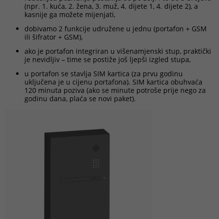
(npr. 1. kuća, 2. žena, 3. muž, 4. dijete 1, 4. dijete 2), a
kasnije ga možete mijenjati,
dobivamo 2 funkcije udružene u jednu (portafon + GSM
ili šifrator + GSM),
ako je portafon integriran u višenamjenski stup, praktički
je nevidljiv – time se postiže još ljepši izgled stupa,
u portafon se stavlja SIM kartica (za prvu godinu
uključena je u cijenu portafona). SIM kartica obuhvaća
120 minuta poziva (ako se minute potroše prije nego za
godinu dana, plaća se novi paket).