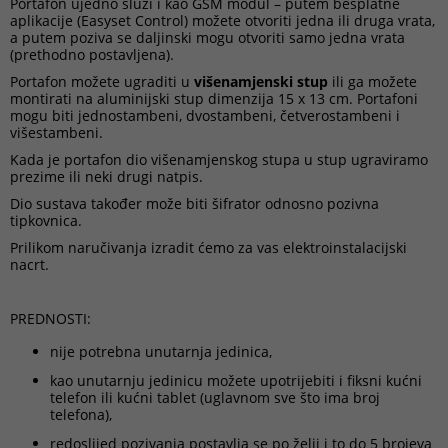
Portafon ujedno služi i kao GSM modul – putem besplatne
aplikacije (Easyset Control) možete otvoriti jedna ili druga vrata,
a putem poziva se daljinski mogu otvoriti samo jedna vrata
(prethodno postavljena).
Portafon možete ugraditi u
višenamjenski stup
ili ga možete
montirati na aluminijski stup dimenzija 15 x 13 cm. Portafoni
mogu biti jednostambeni, dvostambeni, četverostambeni i
višestambeni.
Kada je portafon dio višenamjenskog stupa u stup ugraviramo
prezime ili neki drugi natpis.
Dio sustava također može biti šifrator odnosno pozivna
tipkovnica.
Prilikom naručivanja izradit ćemo za vas elektroinstalacijski
nacrt.
PREDNOSTI:
nije potrebna unutarnja jedinica,
kao unutarnju jedinicu možete upotrijebiti i fiksni kućni
telefon ili kućni tablet (uglavnom sve što ima broj
telefona),
redoslijed pozivanja postavlja se po želji i to do 5 brojeva