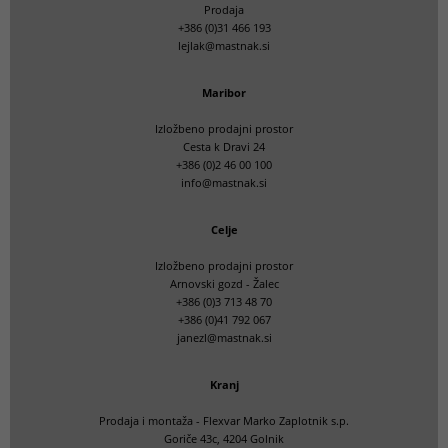
Prodaja
+386 (0)31 466 193
lejlak@mastnak.si
Maribor
Izložbeno prodajni prostor
Cesta k Dravi 24
+386 (0)2 46 00 100
info@mastnak.si
Celje
Izložbeno prodajni prostor
Arnovski gozd - Žalec
+386 (0)3 713 48 70
+386 (0)41 792 067
janezl@mastnak.si
Kranj
Prodaja i montaža - Flexvar Marko Zaplotnik s.p.
Goriče 43c, 4204 Golnik