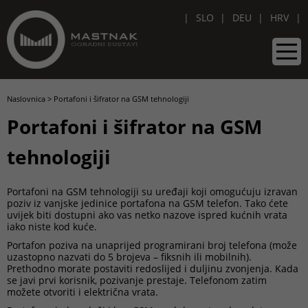
SLO
DEU
HRV
Naslovnica
>
Portafoni i šifrator na GSM tehnologiji
Portafoni i šifrator na GSM
tehnologiji
Portafoni na GSM tehnologiji su uređaji koji omogućuju izravan
poziv iz vanjske jedinice portafona na GSM telefon. Tako ćete
uvijek biti dostupni ako vas netko nazove ispred kućnih vrata
iako niste kod kuće.
Portafon poziva na unaprijed programirani broj telefona (može
uzastopno nazvati do 5 brojeva – fiksnih ili mobilnih).
Prethodno morate postaviti redoslijed i duljinu zvonjenja. Kada
se javi prvi korisnik, pozivanje prestaje. Telefonom zatim
možete otvoriti i električna vrata.