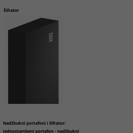
Šifrator
N
adžbukni
portafon
i i šifrator:
Jednostambeni portafon - nadžbukni