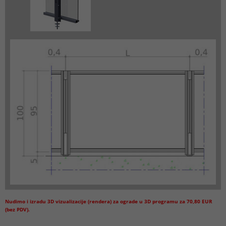
Nudimo i izradu 3D vizualizacije (rendera) za ograde u 3D programu za 70,80 EUR
(bez PDV).