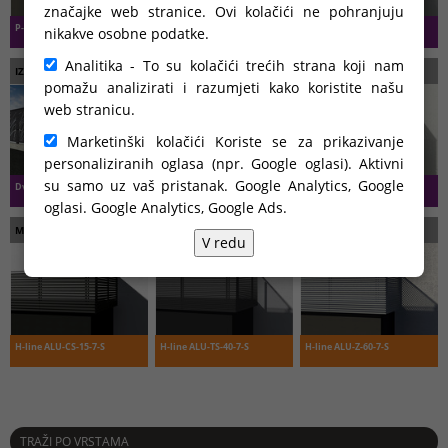
značajke web stranice. Ovi kolačići ne pohranjuju
P-line ALU
P-line STE
P-line STE
nikakve osobne podatke.
Analitika - To su kolačići trećih strana koji nam
IZ ISTE LINIJE
pomažu analizirati i razumjeti kako koristite našu
web stranicu.
Marketinški kolačići Koriste se za prikazivanje
personaliziranih oglasa (npr. Google oglasi). Aktivni
su samo uz vaš pristanak. Google Analytics, Google
Dvorišne ograde
Dvorišna vrata
Balkonske ograde
oglasi.
Google Analytics, Google Ads
.
MOŽDA STE ZAINTERESIRANI I ZA…
V redu
H-line ALU-CS-15-7-S
H-line ALU-TS-40-7-S
H-line ALU-Z-60-7-S
TRAŽI PO VRSTAMA