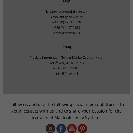
Celje
Izložbeno prodajni prostor
Arnovski gozd - Žalec
+386 (0)3 713 48 70
+386 (0)41 792 067
janezl@mastnak.si
Kranj
Prodaja i montaža - Flexvar Marko Zaplotnik s.p.
Goriče 43c, 4204 Golnik
+386 (0)41 714 815
info@flexvar.si
Follow us and use the following social media platforms to
get in contact with us and to share your passion for the
products of Mastnak Fence Systems: