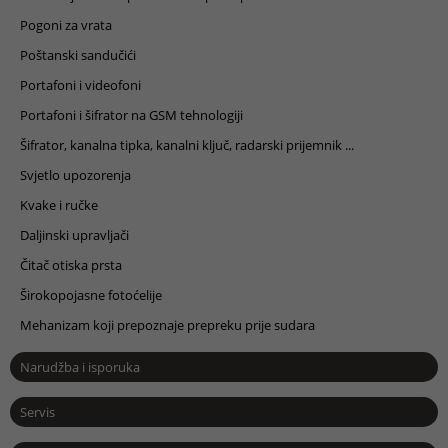
Pogoni za vrata
Poštanski sandučići
Portafoni i videofoni
Portafoni i šifrator na GSM tehnologiji
Šifrator, kanalna tipka, kanalni ključ, radarski prijemnik ...
Svjetlo upozorenja
Kvake i ručke
Daljinski upravljači
Čitač otiska prsta
Širokopojasne fotoćelije
Mehanizam koji prepoznaje prepreku prije sudara
Narudžba i isporuka
Servis