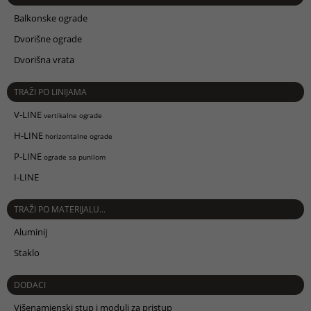
Balkonske ograde
Dvorišne ograde
Dvorišna vrata
TRAŽI PO LINIJAMA
V-LINE
vertikalne ograde
H-LINE
horizontalne ograde
P-LINE
ograde sa punilom
I-LINE
TRAŽI PO MATERIJALU...
Aluminij
Staklo
DODACI
Višenamjenski stup i moduli za pristup